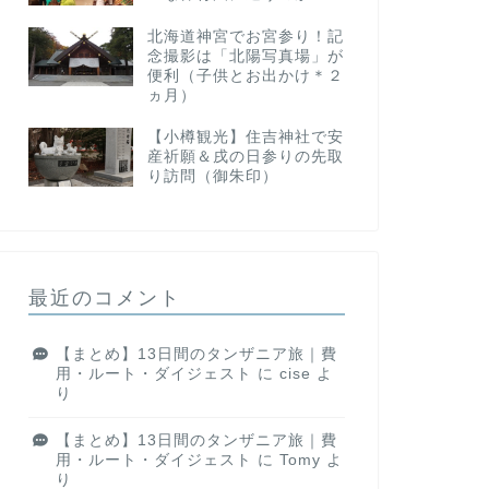
北海道神宮でお宮参り！記
念撮影は「北陽写真場」が
便利（子供とお出かけ＊２
ヵ月）
【小樽観光】住吉神社で安
産祈願＆戌の日参りの先取
り訪問（御朱印）
最近のコメント
【まとめ】13日間のタンザニア旅｜費
用・ルート・ダイジェスト
に
cise
よ
り
【まとめ】13日間のタンザニア旅｜費
用・ルート・ダイジェスト
に
Tomy
よ
り