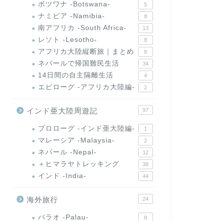
ボツワナ -Botswana-
5
ナミビア -Namibia-
8
南アフリカ -South Africa-
13
レソト -Lesotho-
8
アフリカ大陸縦断旅｜まとめ
8
ネパールで帰国難民生活
34
14日間の自主隔離生活
4
エピローグ -アフリカ大陸編-
2
インド亜大陸周遊記
97
プロローグ -インド亜大陸編-
1
マレーシア -Malaysia-
2
ネパール -Nepal-
12
＋ヒマラヤトレッキング
38
インド -India-
44
海外旅行
24
パラオ -Palau-
8