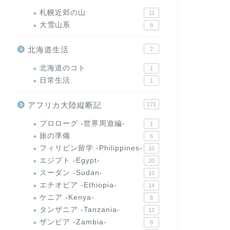
札幌近郊の山
11
大雪山系
8
北海道生活
2
北海道のコト
1
日常生活
1
アフリカ大陸縦断記
171
プロローグ -世界周遊編-
1
旅の準備
6
フィリピン留学 -Philippines-
10
エジプト -Egypt-
20
スーダン -Sudan-
10
エチオピア -Ethiopia-
14
ケニア -Kenya-
8
タンザニア -Tanzania-
12
ザンビア -Zambia-
8