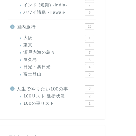
インド (短期) -India-
7
ハワイ諸島 -Hawaii-
8
国内旅行
25
大阪
1
東京
1
瀬戸内海の島々
7
屋久島
6
日光・奥日光
4
富士登山
6
人生でやりたい100の事
3
100リスト 進捗状況
2
100の事リスト
1