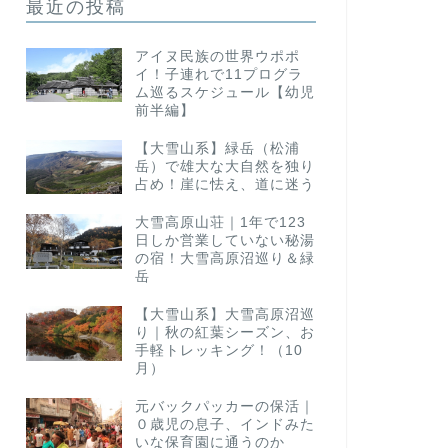
最近の投稿
アイヌ民族の世界ウポポ
イ！子連れで11プログラ
ム巡るスケジュール【幼児
前半編】
【大雪山系】緑岳（松浦
岳）で雄大な大自然を独り
占め！崖に怯え、道に迷う
大雪高原山荘｜1年で123
日しか営業していない秘湯
の宿！大雪高原沼巡り＆緑
岳
【大雪山系】大雪高原沼巡
り｜秋の紅葉シーズン、お
手軽トレッキング！（10
月）
元バックパッカーの保活｜
０歳児の息子、インドみた
いな保育園に通うのか