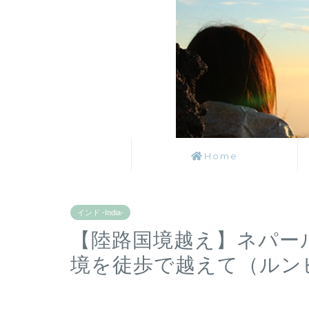
Home
インド -India-
【陸路国境越え】ネパー
境を徒歩で越えて（ルン