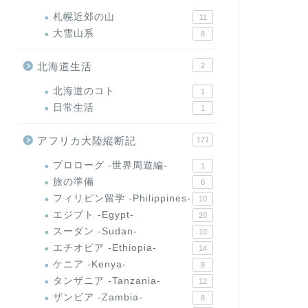
札幌近郊の山
11
大雪山系
8
北海道生活
2
北海道のコト
1
日常生活
1
アフリカ大陸縦断記
171
プロローグ -世界周遊編-
1
旅の準備
6
フィリピン留学 -Philippines-
10
エジプト -Egypt-
20
スーダン -Sudan-
10
エチオピア -Ethiopia-
14
ケニア -Kenya-
8
タンザニア -Tanzania-
12
ザンビア -Zambia-
8