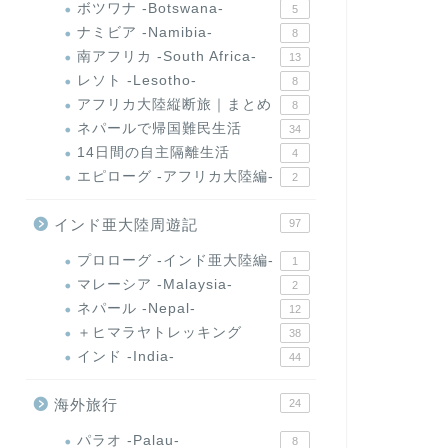
ボツワナ -Botswana-
5
ナミビア -Namibia-
8
南アフリカ -South Africa-
13
レソト -Lesotho-
8
アフリカ大陸縦断旅｜まとめ
8
ネパールで帰国難民生活
34
14日間の自主隔離生活
4
エピローグ -アフリカ大陸編-
2
インド亜大陸周遊記
97
プロローグ -インド亜大陸編-
1
マレーシア -Malaysia-
2
ネパール -Nepal-
12
＋ヒマラヤトレッキング
38
インド -India-
44
海外旅行
24
パラオ -Palau-
8