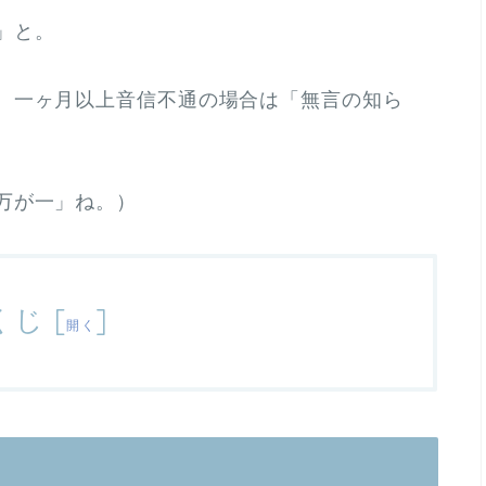
」と。
、一ヶ月以上音信不通の場合は「無言の知ら
万が一」ね。）
くじ
[
]
開く