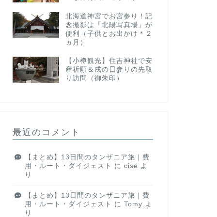
北海道神宮でお宮参り！記
念撮影は「北陽写真場」が
便利（子供とお出かけ＊２
ヵ月）
【小樽観光】住吉神社で安
産祈願＆戌の日参りの先取
り訪問（御朱印）
最近のコメント
【まとめ】13日間のタンザニア旅｜費
用・ルート・ダイジェスト
に
cise
よ
り
【まとめ】13日間のタンザニア旅｜費
用・ルート・ダイジェスト
に
Tomy
よ
り