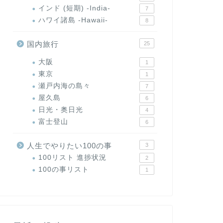
インド (短期) -India-
7
ハワイ諸島 -Hawaii-
8
国内旅行
25
大阪
1
東京
1
瀬戸内海の島々
7
屋久島
6
日光・奥日光
4
富士登山
6
人生でやりたい100の事
3
100リスト 進捗状況
2
100の事リスト
1