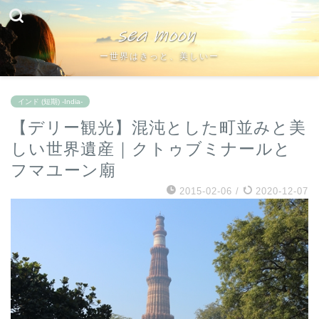
ー世界はきっと、美しいー
インド (短期) -India-
【デリー観光】混沌とした町並みと美
しい世界遺産｜クトゥブミナールと
フマユーン廟
2015-02-06
/
2020-12-07