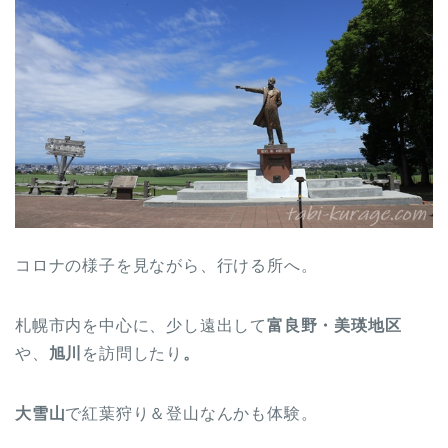
コロナの様子を見ながら、行ける所へ。
札幌市内を中心に、少し遠出して
富良野・美瑛地区
や、
旭川
を訪問したり
。
大雪山
で紅葉狩り＆登山なんかも体験。