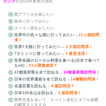
ピンク
が2021年更新の項目
西アフリカを旅したい
南米に行ってみたい
スペイン巡礼がしたい
世界中の色々な国に行ってみたい
→
21ヵ国訪問
済！
世界7大陸に行ってみたい
→
２大陸訪問済！
7サミッツに登ってみたい
→
１座登頂済！
世界各国のローカル料理を食べる(日本で食べて
もok)
→
23ヵ国達成済？
47都道府県を全て訪ねる
→
34都道府県訪問済！
日本の世界遺産を全て訪ねる
→
14種類訪問済！
名湯百選を訪ねる
→
９湯訪問済？
日本100名山を訪ねる
→
１座訪問済！
熊野古道を歩いて、スペイン巡礼とダブル制覇
の殿堂入りをする