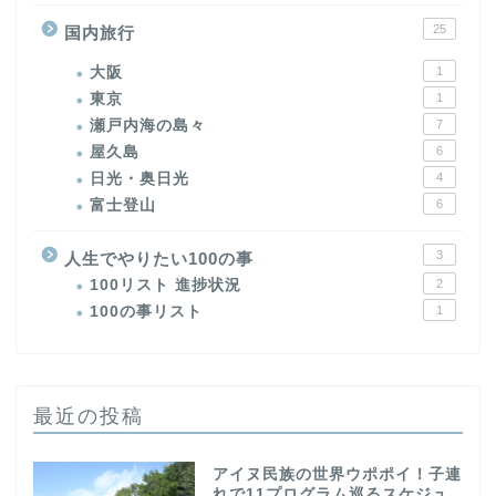
25
国内旅行
大阪
1
東京
1
瀬戸内海の島々
7
屋久島
6
日光・奥日光
4
富士登山
6
3
人生でやりたい100の事
100リスト 進捗状況
2
100の事リスト
1
最近の投稿
アイヌ民族の世界ウポポイ！子連
れで11プログラム巡るスケジュ