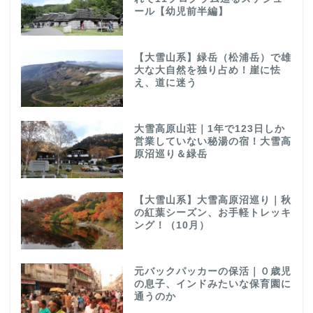
ール【幼児前半編】
【大雪山系】緑岳（松浦岳）で雄
大な大自然を独り占め！崖に怯
え、道に迷う
大雪高原山荘｜1年で123日しか
営業していない秘湯の宿！大雪高
原沼巡り＆緑岳
【大雪山系】大雪高原沼巡り｜秋
の紅葉シーズン、お手軽トレッキ
ング！（10月）
元バックパッカーの保活｜０歳児
の息子、インドみたいな保育園に
通うのか