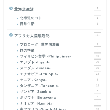
2
北海道生活
北海道のコト
1
日常生活
1
171
アフリカ大陸縦断記
プロローグ -世界周遊編-
1
旅の準備
6
フィリピン留学 -Philippines-
10
エジプト -Egypt-
20
スーダン -Sudan-
10
エチオピア -Ethiopia-
14
ケニア -Kenya-
8
タンザニア -Tanzania-
12
ザンビア -Zambia-
8
ボツワナ -Botswana-
5
ナミビア -Namibia-
8
南アフリカ -South Africa-
13