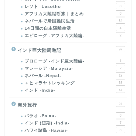
レソト -Lesotho-
8
アフリカ大陸縦断旅｜まとめ
8
ネパールで帰国難民生活
34
14日間の自主隔離生活
4
エピローグ -アフリカ大陸編-
2
97
インド亜大陸周遊記
プロローグ -インド亜大陸編-
1
マレーシア -Malaysia-
2
ネパール -Nepal-
12
＋ヒマラヤトレッキング
38
インド -India-
44
24
海外旅行
パラオ -Palau-
8
インド (短期) -India-
7
ハワイ諸島 -Hawaii-
8