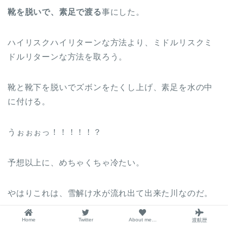
靴を脱いで、素足で渡る
事にした。
ハイリスクハイリターンな方法より、ミドルリスクミ
ドルリターンな方法を取ろう。
靴と靴下を脱いでズボンをたくし上げ、素足を水の中
に付ける。
うぉぉぉっ！！！！！？
予想以上に、めちゃくちゃ冷たい。
やはりこれは、雪解け水が流れ出て出来た川なのだ。
Home
Twitter
About me…
渡航歴
水…というレベルではない、
氷水
の様な冷たさ。