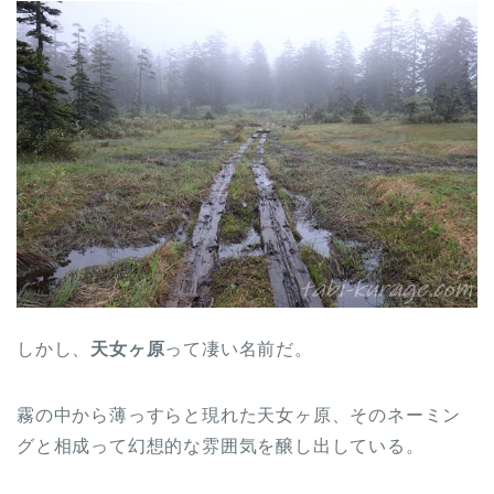
しかし、
天女ヶ原
って凄い名前だ。
霧の中から薄っすらと現れた天女ヶ原、そのネーミン
グと相成って幻想的な雰囲気を醸し出している。