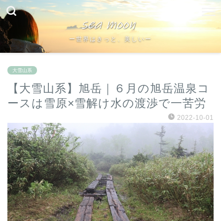
ー世界はきっと、美しいー
大雪山系
【大雪山系】旭岳｜６月の旭岳温泉コ
ースは雪原×雪解け水の渡渉で一苦労
2022-10-01