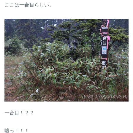
ここは
一合目
らしい。
一合目！？？
嘘っ！！！