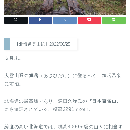
【北海道登山紀】2022/06/25
６月末。
大雪山系の
旭岳
（あさひだけ）に登るべく、旭岳温泉
に前泊。
北海道の最高峰であり、深田久弥氏の
『日本百名山』
にも選定されている、標高2291ｍの山。
緯度の高い北海道では、標高3000ｍ級の山々に相当す