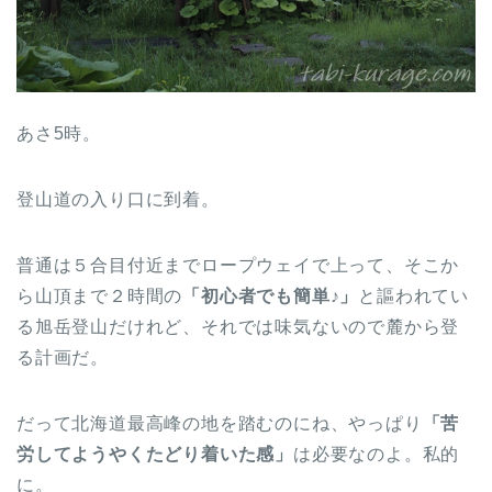
あさ5時。
登山道の入り口に到着。
普通は５合目付近までロープウェイで上って、そこか
ら山頂まで２時間の
「初心者でも簡単♪」
と謳われてい
る旭岳登山だけれど、それでは味気ないので麓から登
る計画だ。
だって北海道最高峰の地を踏むのにね、やっぱり
「苦
労してようやくたどり着いた感」
は必要なのよ。私的
に。