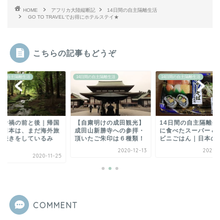
HOME
アフリカ大陸縦断記
14日間の自主隔離生活
GO TO TRAVELでお得にホテルステイ★
こちらの記事もどうぞ
日間の自主隔離生活
14日間の自主隔離生活
14日間の自主隔離生活
自粛明けの成田観光】
14日間の自主隔離生活中
コロナ禍の前と後｜
田山新勝寺への参拝・
に食べたスーパー＆コン
後の日本は、まだ海
いたご朱印は６種類！
ビニごはん｜日本のお...
行の続きをしている
た...
2020-12-13
2020-11-23
2020-1
COMMENT