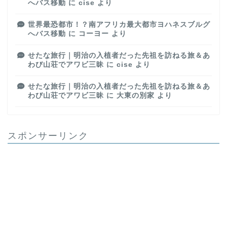
へバス移動
に
cise
より
世界最恐都市！？南アフリカ最大都市ヨハネスブルグ
へバス移動
に
コーヨー
より
せたな旅行｜明治の入植者だった先祖を訪ねる旅＆あ
わび山荘でアワビ三昧
に
cise
より
せたな旅行｜明治の入植者だった先祖を訪ねる旅＆あ
わび山荘でアワビ三昧
に
大東の別家
より
スポンサーリンク