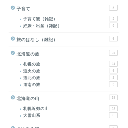
8
子育て
子育て観（雑記）
2
妊娠・出産（雑記）
6
6
旅のはなし（雑記）
24
北海道の旅
札幌の旅
11
道央の旅
6
道北の旅
2
道南の旅
5
19
北海道の山
札幌近郊の山
11
大雪山系
8