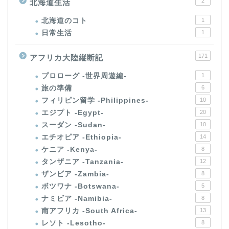
2
北海道生活
北海道のコト
1
日常生活
1
171
アフリカ大陸縦断記
プロローグ -世界周遊編-
1
旅の準備
6
フィリピン留学 -Philippines-
10
エジプト -Egypt-
20
スーダン -Sudan-
10
エチオピア -Ethiopia-
14
ケニア -Kenya-
8
タンザニア -Tanzania-
12
ザンビア -Zambia-
8
ボツワナ -Botswana-
5
ナミビア -Namibia-
8
南アフリカ -South Africa-
13
レソト -Lesotho-
8