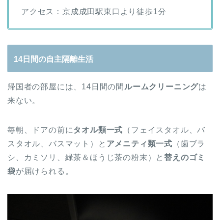
アクセス：京成成田駅東口より徒歩1分
14日間の自主隔離生活
帰国者の部屋には、14日間の間
ルームクリーニング
は
来ない。
毎朝、ドアの前に
タオル類一式
（フェイスタオル、バ
スタオル、バスマット）と
アメニティ類一式
（歯ブラ
シ、カミソリ、緑茶＆ほうじ茶の粉末）と
替えのゴミ
袋
が届けられる。