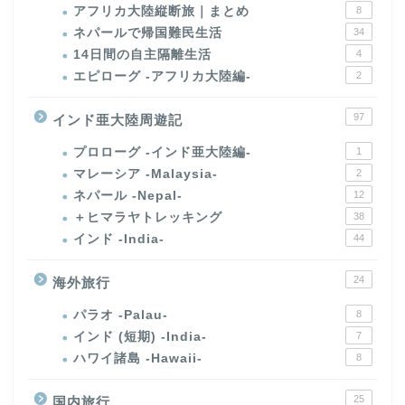
アフリカ大陸縦断旅｜まとめ
8
ネパールで帰国難民生活
34
14日間の自主隔離生活
4
エピローグ -アフリカ大陸編-
2
97
インド亜大陸周遊記
プロローグ -インド亜大陸編-
1
マレーシア -Malaysia-
2
ネパール -Nepal-
12
＋ヒマラヤトレッキング
38
インド -India-
44
24
海外旅行
パラオ -Palau-
8
インド (短期) -India-
7
ハワイ諸島 -Hawaii-
8
25
国内旅行