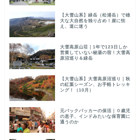
【大雪山系】緑岳（松浦岳）で雄
大な大自然を独り占め！崖に怯
え、道に迷う
大雪高原山荘｜1年で123日しか
営業していない秘湯の宿！大雪高
原沼巡り＆緑岳
【大雪山系】大雪高原沼巡り｜秋
の紅葉シーズン、お手軽トレッキ
ング！（10月）
元バックパッカーの保活｜０歳児
の息子、インドみたいな保育園に
通うのか