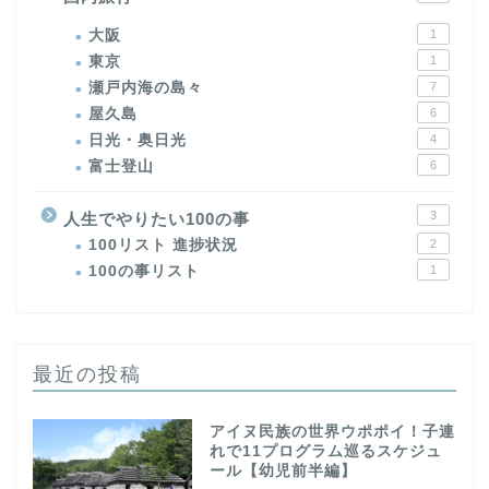
大阪
1
東京
1
瀬戸内海の島々
7
屋久島
6
日光・奥日光
4
富士登山
6
3
人生でやりたい100の事
100リスト 進捗状況
2
100の事リスト
1
最近の投稿
アイヌ民族の世界ウポポイ！子連
れで11プログラム巡るスケジュ
ール【幼児前半編】